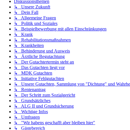
Diskussionsthemen
↳ Unsere Zukunft
↳ Dein Fall
↳ Allgemeine Fragen
↳ Politik und Soziales
↳ Beispielbewerbung mit allen Einschränkungen
↳ Krank
↳ Rehabilitationsmaßnahmen
↳ Krankheiten
↳ Behinderung und Ausweis
↳ Ärztliche Begutachtung
↳ Der Gutachtertermin steht an
↳ Das Gutachten liegt vor
↳ MDK Gutachten
↳ Initiative Fehlgutachten
↳ Unsere Gutachten, Sammlung von "Dichtung" und Wahrhei
↳ Rentenantrag
↳ Der Schritt zum Sozialgericht
↳ Grundsätzliches
↳ ALG II und Grundsicherung
↳ Wichtige Infos
↳ Umfragen
↳ "Wir habens geschafft aber bleiben hier"
↳ Gästebereich