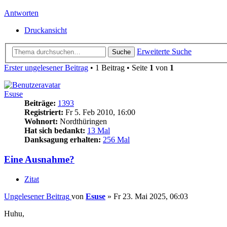
Antworten
Druckansicht
Erweiterte Suche
Suche
Erster ungelesener Beitrag
• 1 Beitrag • Seite
1
von
1
Esuse
Beiträge:
1393
Registriert:
Fr 5. Feb 2010, 16:00
Wohnort:
Nordthüringen
Hat sich bedankt:
13 Mal
Danksagung erhalten:
256 Mal
Eine Ausnahme?
Zitat
Ungelesener Beitrag
von
Esuse
»
Fr 23. Mai 2025, 06:03
Huhu,