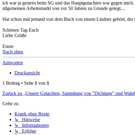
ich war ja gestern beim SG und das Hauptgutachten war gegen mich. 
allgemeinen Arbeitsmarkt von vor 50 Jahren zu Grunde gelegt....
Hat schon mal jemand von dem Buch von einem Lindner gehört, der bes
Schönen Tag Euch
Liebe Grüße
Esuse
Nach oben
Antworten
Druckansicht
1 Beitrag • Seite
1
von
1
Zurück zu „Unsere Gutachten, Sammlung von "Dichtung" und Wahrh
Gehe zu
Krank ohne Rente
↳ Hinweise
↳ Informationen
↳ Erfolge