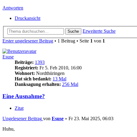
Antworten
Druckansicht
Erweiterte Suche
Suche
Erster ungelesener Beitrag
• 1 Beitrag • Seite
1
von
1
Esuse
Beiträge:
1393
Registriert:
Fr 5. Feb 2010, 16:00
Wohnort:
Nordthüringen
Hat sich bedankt:
13 Mal
Danksagung erhalten:
256 Mal
Eine Ausnahme?
Zitat
Ungelesener Beitrag
von
Esuse
»
Fr 23. Mai 2025, 06:03
Huhu,