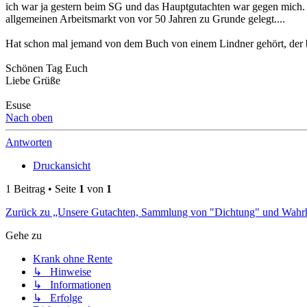
ich war ja gestern beim SG und das Hauptgutachten war gegen mich. 
allgemeinen Arbeitsmarkt von vor 50 Jahren zu Grunde gelegt....
Hat schon mal jemand von dem Buch von einem Lindner gehört, der bes
Schönen Tag Euch
Liebe Grüße
Esuse
Nach oben
Antworten
Druckansicht
1 Beitrag • Seite
1
von
1
Zurück zu „Unsere Gutachten, Sammlung von "Dichtung" und Wahrh
Gehe zu
Krank ohne Rente
↳ Hinweise
↳ Informationen
↳ Erfolge