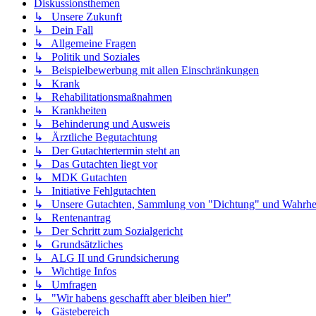
Diskussionsthemen
↳ Unsere Zukunft
↳ Dein Fall
↳ Allgemeine Fragen
↳ Politik und Soziales
↳ Beispielbewerbung mit allen Einschränkungen
↳ Krank
↳ Rehabilitationsmaßnahmen
↳ Krankheiten
↳ Behinderung und Ausweis
↳ Ärztliche Begutachtung
↳ Der Gutachtertermin steht an
↳ Das Gutachten liegt vor
↳ MDK Gutachten
↳ Initiative Fehlgutachten
↳ Unsere Gutachten, Sammlung von "Dichtung" und Wahrhei
↳ Rentenantrag
↳ Der Schritt zum Sozialgericht
↳ Grundsätzliches
↳ ALG II und Grundsicherung
↳ Wichtige Infos
↳ Umfragen
↳ "Wir habens geschafft aber bleiben hier"
↳ Gästebereich