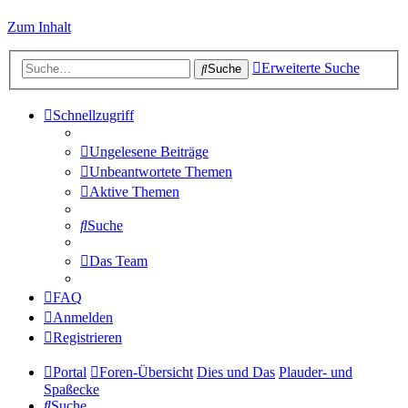
Zum Inhalt
Erweiterte Suche
Suche
Schnellzugriff
Ungelesene Beiträge
Unbeantwortete Themen
Aktive Themen
Suche
Das Team
FAQ
Anmelden
Registrieren
Portal
Foren-Übersicht
Dies und Das
Plauder- und
Spaßecke
Suche