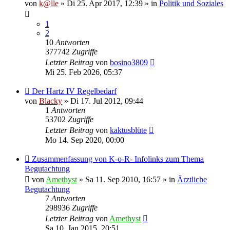
von
k@lle
» Di 25. Apr 2017, 12:39 » in
Politik und Soziales
1
2
10
Antworten
377742
Zugriffe
Letzter Beitrag
von
bosino3809
Mi 25. Feb 2026, 05:37
Der Hartz IV Regelbedarf
von
Blacky
» Di 17. Jul 2012, 09:44
1
Antworten
53702
Zugriffe
Letzter Beitrag
von
kaktusblüte
Mo 14. Sep 2020, 00:00
Zusammenfassung von K-o-R- Infolinks zum Thema
Begutachtung
von
Amethyst
» Sa 11. Sep 2010, 16:57 » in
Ärztliche
Begutachtung
7
Antworten
298936
Zugriffe
Letzter Beitrag
von
Amethyst
Sa 10. Jan 2015, 20:51