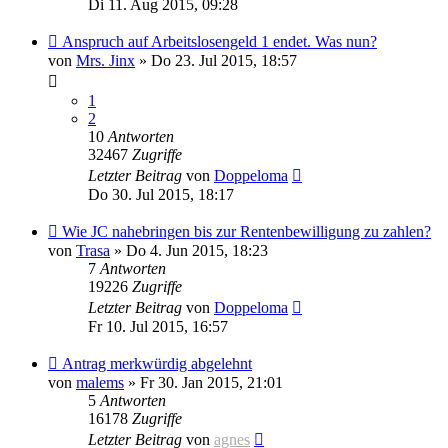
Di 11. Aug 2015, 09:28
Anspruch auf Arbeitslosengeld 1 endet. Was nun?
von
Mrs. Jinx
» Do 23. Jul 2015, 18:57
1
2
10
Antworten
32467
Zugriffe
Letzter Beitrag
von
Doppeloma
Do 30. Jul 2015, 18:17
Wie JC nahebringen bis zur Rentenbewilligung zu zahlen?
von
Trasa
» Do 4. Jun 2015, 18:23
7
Antworten
19226
Zugriffe
Letzter Beitrag
von
Doppeloma
Fr 10. Jul 2015, 16:57
Antrag merkwürdig abgelehnt
von
malems
» Fr 30. Jan 2015, 21:01
5
Antworten
16178
Zugriffe
Letzter Beitrag
von
agnes