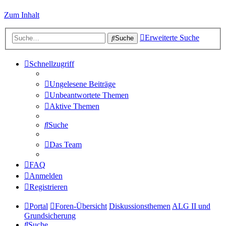
Zum Inhalt
Erweiterte Suche
Suche
Schnellzugriff
Ungelesene Beiträge
Unbeantwortete Themen
Aktive Themen
Suche
Das Team
FAQ
Anmelden
Registrieren
Portal
Foren-Übersicht
Diskussionsthemen
ALG II und
Grundsicherung
Suche