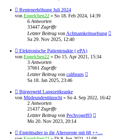
Rentenerhöhung Juli 2024
von
Engelchen22
» So 18. Feb 2024, 14:39
6
Antworten
33447
Zugriffe
Letzter Beitrag
von
Achtsamkeitsuebung
Sa 29. Nov 2025, 12:40
Elektronische Patientenakte ( ePA)
von
Engelchen22
» Do 15. Apr 2021, 15:34
3
Antworten
37661
Zugriffe
Letzter Beitrag
von
calibraps
Sa 18. Jan 2025, 23:46
Bürgergeld Langzeitkranke
von
Müdeundenttäuscht
» So 4. Sep 2022, 16:42
2
Antworten
21437
Zugriffe
Letzter Beitrag
von
Pechvogel93
Mo 20. Nov 2023, 20:14
Eintrittsalter in die Altersrente mit 68 ++....
von
Engelchen22
» Di 8. Jun 2021, 11:08