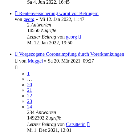
Sa 4. Jun 2022, 16:45
Rentenversicherung warnt vor Betrügern
von
georg
» Mi 12. Jan 2022, 11:47
2
Antworten
14550
Zugriffe
Letzter Beitrag
von
georg
Mi 12. Jan 2022, 19:50
Vorgezogene Coronaimpfung durch Vorerkrankungen
von
Muggel
» Sa 20. Mär 2021, 09:27
1
…
20
21
22
23
24
234
Antworten
1492392
Zugriffe
Letzter Beitrag
von
Catsitterin
Mi 1. Dez 2021, 12:01