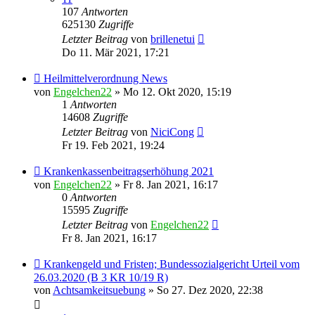
107
Antworten
625130
Zugriffe
Letzter Beitrag
von
brillenetui
Do 11. Mär 2021, 17:21
Heilmittelverordnung News
von
Engelchen22
» Mo 12. Okt 2020, 15:19
1
Antworten
14608
Zugriffe
Letzter Beitrag
von
NiciCong
Fr 19. Feb 2021, 19:24
Krankenkassenbeitragserhöhung 2021
von
Engelchen22
» Fr 8. Jan 2021, 16:17
0
Antworten
15595
Zugriffe
Letzter Beitrag
von
Engelchen22
Fr 8. Jan 2021, 16:17
Krankengeld und Fristen; Bundessozialgericht Urteil vom
26.03.2020 (B 3 KR 10/19 R)
von
Achtsamkeitsuebung
» So 27. Dez 2020, 22:38