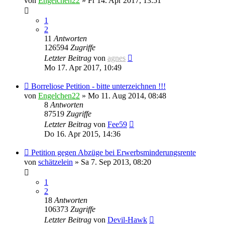
von
Engelchen22
» Fr 14. Apr 2017, 13:51
1
2
11
Antworten
126594
Zugriffe
Letzter Beitrag
von
agnes
Mo 17. Apr 2017, 10:49
Borreliose Petition - bitte unterzeichnen !!!
von
Engelchen22
» Mo 11. Aug 2014, 08:48
8
Antworten
87519
Zugriffe
Letzter Beitrag
von
Fee59
Do 16. Apr 2015, 14:36
Petition gegen Abzüge bei Erwerbsminderungsrente
von
schätzelein
» Sa 7. Sep 2013, 08:20
1
2
18
Antworten
106373
Zugriffe
Letzter Beitrag
von
Devil-Hawk