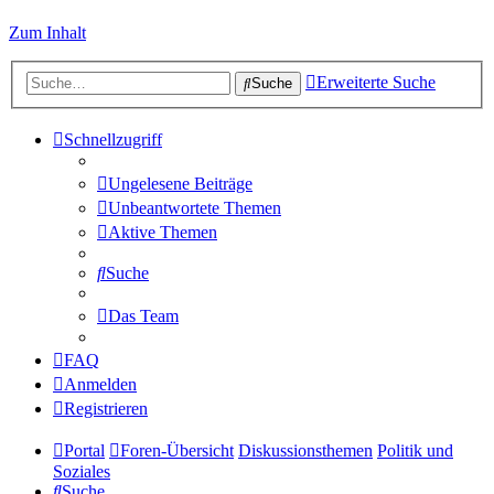
Zum Inhalt
Erweiterte Suche
Suche
Schnellzugriff
Ungelesene Beiträge
Unbeantwortete Themen
Aktive Themen
Suche
Das Team
FAQ
Anmelden
Registrieren
Portal
Foren-Übersicht
Diskussionsthemen
Politik und
Soziales
Suche