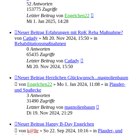
52
Antworten
153775
Zugriffe
Letzter Beitrag
von
Engelchen22
Mi 1. Jan 2025, 14:28
Neuer Beitrag
Erfahrungen mit RpK Reha Maßnahme?
von
Catlady
» Mi 20. Nov 2024, 15:50 » in
Rehabilitationsmaßnahmen
0
Antworten
65435
Zugriffe
Letzter Beitrag
von
Catlady
Mi 20. Nov 2024, 15:50
Neuer Beitrag
Herzlichen Glückwunsch...magnolienbaum
von
Engelchen22
» Mo 1. Jan 2024, 11:08 » in
Plauder-
und Spaßecke
3
Antworten
31490
Zugriffe
Letzter Beitrag
von
magnolienbaum
Di 19. Nov 2024, 21:29
Neuer Beitrag
Happy B-Day Engelchen
von
k@lle
» So 22. Sep 2024, 10:16 » in
Plauder- und