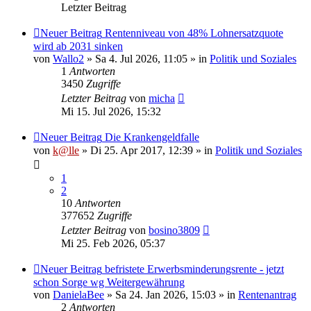
Letzter Beitrag
Neuer Beitrag
Rentenniveau von 48% Lohnersatzquote
wird ab 2031 sinken
von
Wallo2
» Sa 4. Jul 2026, 11:05 » in
Politik und Soziales
1
Antworten
3450
Zugriffe
Letzter Beitrag
von
micha
Mi 15. Jul 2026, 15:32
Neuer Beitrag
Die Krankengeldfalle
von
k@lle
» Di 25. Apr 2017, 12:39 » in
Politik und Soziales
1
2
10
Antworten
377652
Zugriffe
Letzter Beitrag
von
bosino3809
Mi 25. Feb 2026, 05:37
Neuer Beitrag
befristete Erwerbsminderungsrente - jetzt
schon Sorge wg Weitergewährung
von
DanielaBee
» Sa 24. Jan 2026, 15:03 » in
Rentenantrag
2
Antworten