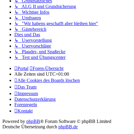
↳ Grundsätzliches
↳ ALG II und Grundsicherung
↳ Wichtige Infos
↳ Umfragen
↳ "Wir habens geschafft aber bleiben hier"
↳ Gästebereich
Dies und Das
↳ Uservorstellung
↳ Uservorschläge
↳ Plauder- und Spaßecke
↳ Test und Übungscenter
Portal
Foren-Übersicht
Alle Zeiten sind
UTC+01:00
Alle Cookies des Boards löschen
Das Team
Impressum
Datenschutzerklärung
Forenregeln
Kontakt
Powered by
phpBB
® Forum Software © phpBB Limited
Deutsche Übersetzung durch
phpBB.de