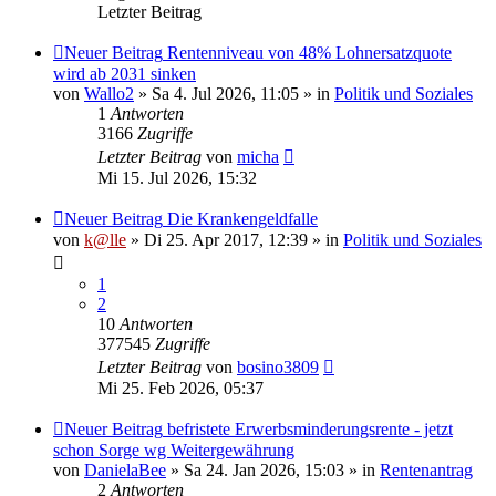
Letzter Beitrag
Neuer Beitrag
Rentenniveau von 48% Lohnersatzquote
wird ab 2031 sinken
von
Wallo2
» Sa 4. Jul 2026, 11:05 » in
Politik und Soziales
1
Antworten
3166
Zugriffe
Letzter Beitrag
von
micha
Mi 15. Jul 2026, 15:32
Neuer Beitrag
Die Krankengeldfalle
von
k@lle
» Di 25. Apr 2017, 12:39 » in
Politik und Soziales
1
2
10
Antworten
377545
Zugriffe
Letzter Beitrag
von
bosino3809
Mi 25. Feb 2026, 05:37
Neuer Beitrag
befristete Erwerbsminderungsrente - jetzt
schon Sorge wg Weitergewährung
von
DanielaBee
» Sa 24. Jan 2026, 15:03 » in
Rentenantrag
2
Antworten