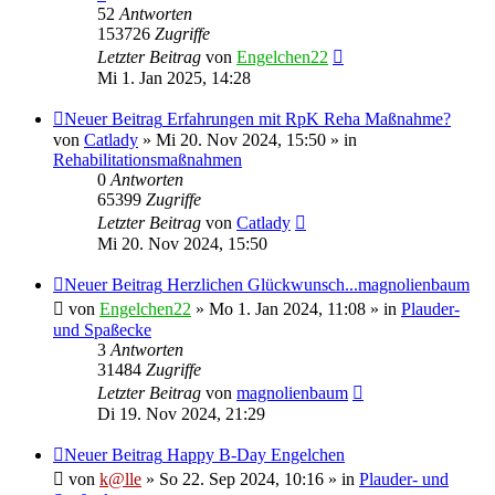
52
Antworten
153726
Zugriffe
Letzter Beitrag
von
Engelchen22
Mi 1. Jan 2025, 14:28
Neuer Beitrag
Erfahrungen mit RpK Reha Maßnahme?
von
Catlady
» Mi 20. Nov 2024, 15:50 » in
Rehabilitationsmaßnahmen
0
Antworten
65399
Zugriffe
Letzter Beitrag
von
Catlady
Mi 20. Nov 2024, 15:50
Neuer Beitrag
Herzlichen Glückwunsch...magnolienbaum
von
Engelchen22
» Mo 1. Jan 2024, 11:08 » in
Plauder-
und Spaßecke
3
Antworten
31484
Zugriffe
Letzter Beitrag
von
magnolienbaum
Di 19. Nov 2024, 21:29
Neuer Beitrag
Happy B-Day Engelchen
von
k@lle
» So 22. Sep 2024, 10:16 » in
Plauder- und