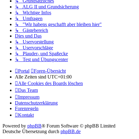
↳ Grundsätzliches
↳ ALG II und Grundsicherung
↳ Wichtige Infos
↳ Umfragen
↳ "Wir habens geschafft aber bleiben hier"
↳ Gästebereich
Dies und Das
↳ Uservorstellung
↳ Uservorschläge
↳ Plauder- und Spaßecke
↳ Test und Übungscenter
Portal
Foren-Übersicht
Alle Zeiten sind
UTC+01:00
Alle Cookies des Boards löschen
Das Team
Impressum
Datenschutzerklärung
Forenregeln
Kontakt
Powered by
phpBB
® Forum Software © phpBB Limited
Deutsche Übersetzung durch
phpBB.de