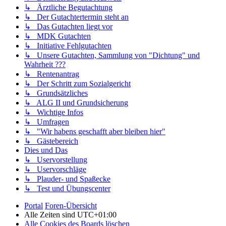
↳ Ärztliche Begutachtung
↳ Der Gutachtertermin steht an
↳ Das Gutachten liegt vor
↳ MDK Gutachten
↳ Initiative Fehlgutachten
↳ Unsere Gutachten, Sammlung von "Dichtung" und
Wahrheit ???
↳ Rentenantrag
↳ Der Schritt zum Sozialgericht
↳ Grundsätzliches
↳ ALG II und Grundsicherung
↳ Wichtige Infos
↳ Umfragen
↳ "Wir habens geschafft aber bleiben hier"
↳ Gästebereich
Dies und Das
↳ Uservorstellung
↳ Uservorschläge
↳ Plauder- und Spaßecke
↳ Test und Übungscenter
Portal
Foren-Übersicht
Alle Zeiten sind
UTC+01:00
Alle Cookies des Boards löschen