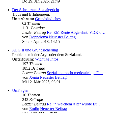
Do 29. Jan 2026, 21:49
Der Schritt zum Sozialgericht
Tipps und Erfahrungen.
Unterforum:
Grundsätzliches
62
Themen
1131
Beiträge
Letzter Beitrag
Re: EM Rente Abgelehnt. VDK o…
von
Doppeloma
Neuester Beitrag
So 29. Apr 2018, 14:15
ALG II und Grundsicherung
Probleme mit der Arge oder dem Sozialamt.
Unterforum:
Wichtige Infos
197
Themen
1852
Beiträge
Letzter Beitrag
Sozialamt macht merkwürdige F…
von
Xenia
Neuester Beitrag
Mi 12. Mär 2025, 03:01
Umfragen
10
Themen
242
Beiträge
Letzter Beitrag
Re: in welchem Alter wurde Eu…
von
Emfin
Neuester Beitrag