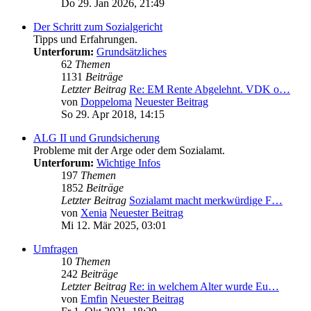
Do 29. Jan 2026, 21:49
Der Schritt zum Sozialgericht
Tipps und Erfahrungen.
Unterforum:
Grundsätzliches
62
Themen
1131
Beiträge
Letzter Beitrag
Re: EM Rente Abgelehnt. VDK o…
von
Doppeloma
Neuester Beitrag
So 29. Apr 2018, 14:15
ALG II und Grundsicherung
Probleme mit der Arge oder dem Sozialamt.
Unterforum:
Wichtige Infos
197
Themen
1852
Beiträge
Letzter Beitrag
Sozialamt macht merkwürdige F…
von
Xenia
Neuester Beitrag
Mi 12. Mär 2025, 03:01
Umfragen
10
Themen
242
Beiträge
Letzter Beitrag
Re: in welchem Alter wurde Eu…
von
Emfin
Neuester Beitrag