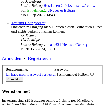
6656
Beiträge
Letzter Beitrag
Herzlichen Glückwunsch...Acht…
von
Engelchen22
Neuester Beitrag
Mo 1. Sep 2025, 14:43
Test und Übungscenter
Unsicher im Umgang hier? Einfach diesen Testbereich nutzen
und nichts verkehrt machen können.
33
Themen
474
Beiträge
Letzter Beitrag
von
abc63
Neuester Beitrag
Di 20. Feb 2024, 19:51
Anmelden
•
Registrieren
Benutzername:
Passwort:
Ich habe mein Passwort vergessen
|
Angemeldet bleiben
Wer ist online?
Insgesamt sind
329
Besucher online :: 1 sichtbares Mitglied, 0
unsichtbare Mitglieder und 328 Gäste (basierend auf den aktiven