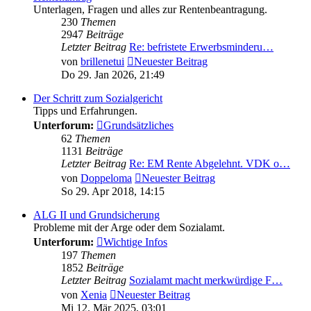
Unterlagen, Fragen und alles zur Rentenbeantragung.
230
Themen
2947
Beiträge
Letzter Beitrag
Re: befristete Erwerbsminderu…
von
brillenetui
Neuester Beitrag
Do 29. Jan 2026, 21:49
Der Schritt zum Sozialgericht
Tipps und Erfahrungen.
Unterforum:
Grundsätzliches
62
Themen
1131
Beiträge
Letzter Beitrag
Re: EM Rente Abgelehnt. VDK o…
von
Doppeloma
Neuester Beitrag
So 29. Apr 2018, 14:15
ALG II und Grundsicherung
Probleme mit der Arge oder dem Sozialamt.
Unterforum:
Wichtige Infos
197
Themen
1852
Beiträge
Letzter Beitrag
Sozialamt macht merkwürdige F…
von
Xenia
Neuester Beitrag
Mi 12. Mär 2025, 03:01