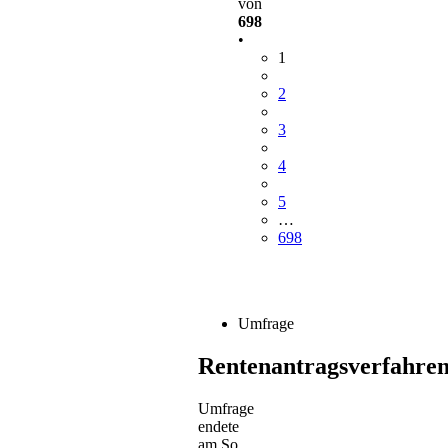
von
698
•
1
2
3
4
5
…
698
Umfrage
Rentenantragsverfahre
Umfrage
endete
am So