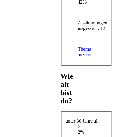
42%
Abstimmungen
insgesamt : 12
Thema
anzeigen
Wie
alt
bist
du?
unter 30 Jahre alt
6
2%