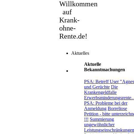
Willkommen
auf
Krank-
ohne-
Rente.de!
Aktuelles
Aktuelle
Bekanntmachungen
PSA: Betreff User "Agne
und Gerüchte
Die
Krankengeldfalle
Erwerbsminderungsrente..
PSA: Probleme bei der
Anmeldung
Borreliose
Petition - bitte unterzeich
!!!
Summierung
ungewöhnlicher
Leistungseinschränkungen.