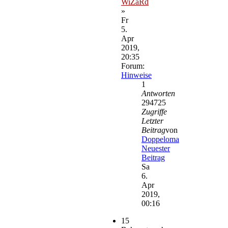
WiZaRd
»
Fr
5.
Apr
2019,
20:35
Forum:
Hinweise
1
Antworten
294725
Zugriffe
Letzter
Beitrag
von
Doppeloma
Neuester
Beitrag
Sa
6.
Apr
2019,
00:16
15