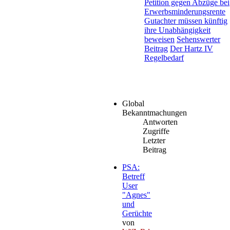
Petition gegen Abzüge bei
Erwerbsminderungsrente
Gutachter müssen künftig
ihre Unabhängigkeit
beweisen
Sehenswerter
Beitrag
Der Hartz IV
Regelbedarf
Global
Bekanntmachungen
Antworten
Zugriffe
Letzter
Beitrag
PSA:
Betreff
User
"Agnes"
und
Gerüchte
von