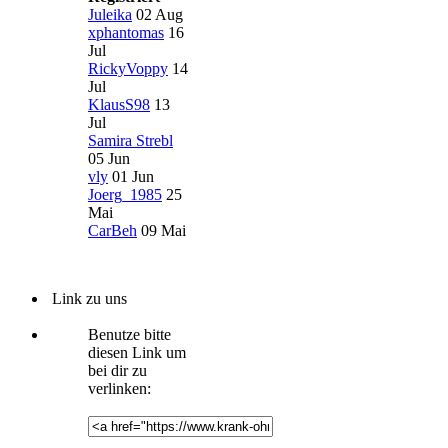
Juleika
02 Aug
xphantomas
16
Jul
RickyVoppy
14
Jul
KlausS98
13
Jul
Samira Strebl
05 Jun
vly
01 Jun
Joerg_1985
25
Mai
CarBeh
09 Mai
Link zu uns
Benutze bitte
diesen Link um
bei dir zu
verlinken: