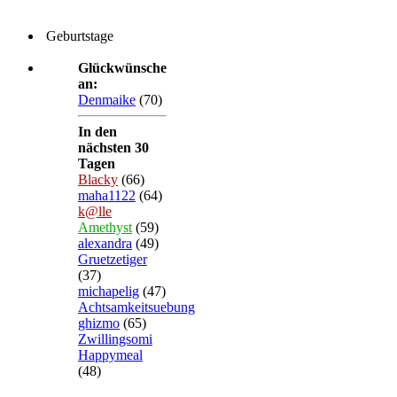
Geburtstage
Glückwünsche
an:
Denmaike
(70)
In den
nächsten 30
Tagen
Blacky
(66)
maha1122
(64)
k@lle
Amethyst
(59)
alexandra
(49)
Gruetzetiger
(37)
michapelig
(47)
Achtsamkeitsuebung
ghizmo
(65)
Zwillingsomi
Happymeal
(48)