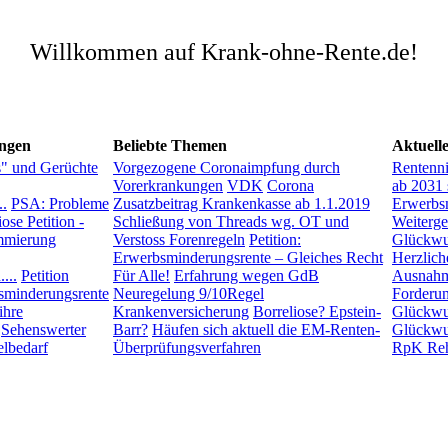
Willkommen auf Krank-ohne-Rente.de!
ngen
Beliebte Themen
Aktuell
s" und Gerüchte
Vorgezogene Coronaimpfung durch
Rentenn
Vorerkrankungen
VDK
Corona
ab 2031 
..
PSA: Probleme
Zusatzbeitrag Krankenkasse ab 1.1.2019
Erwerbsm
ose Petition -
Schließung von Threads wg. OT und
Weiterg
mierung
Verstoss Forenregeln
Petition:
Glückwu
Erwerbsminderungsrente – Gleiches Recht
Herzlic
...
Petition
Für Alle!
Erfahrung wegen GdB
Ausnah
sminderungsrente
Neuregelung 9/10Regel
Forderu
ihre
Krankenversicherung
Borreliose? Epstein-
Glückwun
Sehenswerter
Barr?
Häufen sich aktuell die EM-Renten-
Glückwu
lbedarf
Überprüfungsverfahren
RpK Re