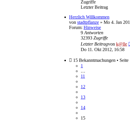
Zugriffe
Letzter Beitrag
Herzlich Willkommen
von
stadtpflanze
» Mo 4. Jan 201
Forum:
Hinweise
9
Antworten
32393
Zugriffe
Letzter Beitrag
von
k@lle
Do 11. Okt 2012, 16:58
15 Bekanntmachungen • Seite
1
…
11
12
13
14
15