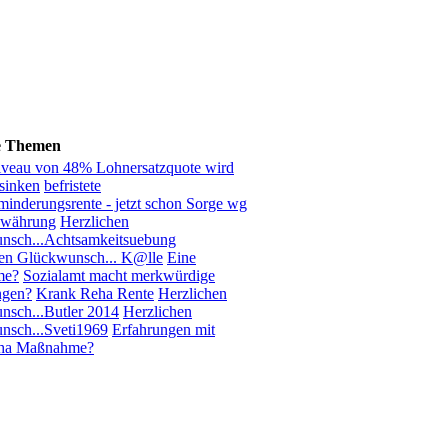
e Themen
iveau von 48% Lohnersatzquote wird
sinken
befristete
inderungsrente - jetzt schon Sorge wg
ewährung
Herzlichen
nsch...Achtsamkeitsuebung
hen Glückwunsch... K@lle
Eine
me?
Sozialamt macht merkwürdige
ngen?
Krank Reha Rente
Herzlichen
sch...Butler 2014
Herzlichen
nsch...Sveti1969
Erfahrungen mit
ha Maßnahme?