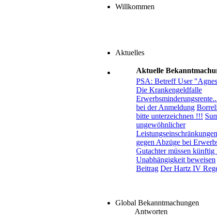
Willkommen
Aktuelles
Aktuelle Bekanntmachu
PSA: Betreff User "Agne
Die Krankengeldfalle
Erwerbsminderungsrente..
bei der Anmeldung
Borreli
bitte unterzeichnen !!!
Sum
ungewöhnlicher
Leistungseinschränkungen.
gegen Abzüge bei Erwerb
Gutachter müssen künftig 
Unabhängigkeit beweisen
Beitrag
Der Hartz IV Rege
Global Bekanntmachungen
Antworten