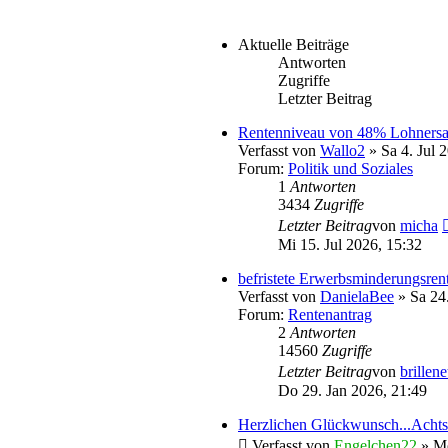
Aktuelle Beiträge
Antworten
Zugriffe
Letzter Beitrag
Rentenniveau von 48% Lohnersat
Verfasst von
Wallo2
» Sa 4. Jul 
Forum:
Politik und Soziales
1
Antworten
3434
Zugriffe
Letzter Beitrag
von
micha
Mi 15. Jul 2026, 15:32
befristete Erwerbsminderungsren
Verfasst von
DanielaBee
» Sa 24.
Forum:
Rentenantrag
2
Antworten
14560
Zugriffe
Letzter Beitrag
von
brillene
Do 29. Jan 2026, 21:49
Herzlichen Glückwunsch...Acht
Verfasst von
Engelchen22
» Mo