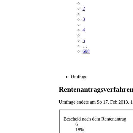
2
3
4
5
…
698
Umfrage
Rentenantragsverfahre
Umfrage endete am So 17. Feb 2013, 1
Bescheid nach dem Rentenantrag
6
18%