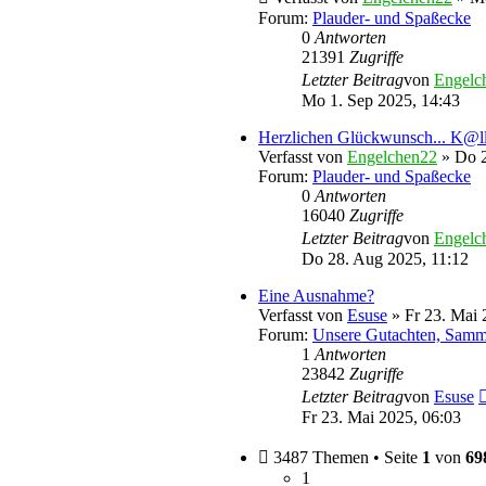
Forum:
Plauder- und Spaßecke
0
Antworten
21391
Zugriffe
Letzter Beitrag
von
Engelc
Mo 1. Sep 2025, 14:43
Herzlichen Glückwunsch... K@l
Verfasst von
Engelchen22
» Do 2
Forum:
Plauder- und Spaßecke
0
Antworten
16040
Zugriffe
Letzter Beitrag
von
Engelc
Do 28. Aug 2025, 11:12
Eine Ausnahme?
Verfasst von
Esuse
» Fr 23. Mai 
Forum:
Unsere Gutachten, Samm
1
Antworten
23842
Zugriffe
Letzter Beitrag
von
Esuse
Fr 23. Mai 2025, 06:03
3487 Themen • Seite
1
von
69
1