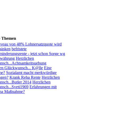
e Themen
iveau von 48% Lohnersatzquote wird
sinken
befristete
inderungsrente - jetzt schon Sorge wg
ewährung
Herzlichen
nsch...Achtsamkeitsuebung
hen Glückwunsch... K@lle
Eine
me?
Sozialamt macht merkwürdige
ngen?
Krank Reha Rente
Herzlichen
sch...Butler 2014
Herzlichen
nsch...Sveti1969
Erfahrungen mit
ha Maßnahme?