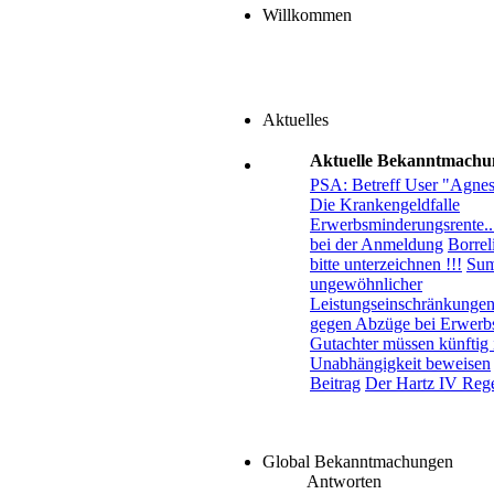
Willkommen
Aktuelles
Aktuelle Bekanntmachu
PSA: Betreff User "Agne
Die Krankengeldfalle
Erwerbsminderungsrente..
bei der Anmeldung
Borreli
bitte unterzeichnen !!!
Sum
ungewöhnlicher
Leistungseinschränkungen.
gegen Abzüge bei Erwerb
Gutachter müssen künftig 
Unabhängigkeit beweisen
Beitrag
Der Hartz IV Rege
Global Bekanntmachungen
Antworten