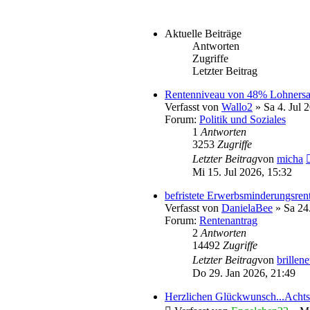
Aktuelle Beiträge
Antworten
Zugriffe
Letzter Beitrag
Rentenniveau von 48% Lohnersat
Verfasst von
Wallo2
» Sa 4. Jul 
Forum:
Politik und Soziales
1
Antworten
3253
Zugriffe
Letzter Beitrag
von
micha
Mi 15. Jul 2026, 15:32
befristete Erwerbsminderungsren
Verfasst von
DanielaBee
» Sa 24.
Forum:
Rentenantrag
2
Antworten
14492
Zugriffe
Letzter Beitrag
von
brillene
Do 29. Jan 2026, 21:49
Herzlichen Glückwunsch...Acht