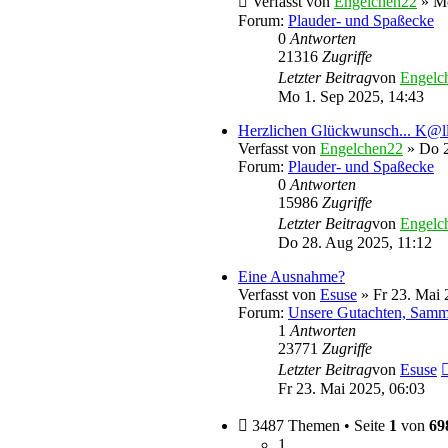
Verfasst von
Engelchen22
» Mo
Forum:
Plauder- und Spaßecke
0
Antworten
21316
Zugriffe
Letzter Beitrag
von
Engelc
Mo 1. Sep 2025, 14:43
Herzlichen Glückwunsch... K@l
Verfasst von
Engelchen22
» Do 2
Forum:
Plauder- und Spaßecke
0
Antworten
15986
Zugriffe
Letzter Beitrag
von
Engelc
Do 28. Aug 2025, 11:12
Eine Ausnahme?
Verfasst von
Esuse
» Fr 23. Mai 
Forum:
Unsere Gutachten, Samm
1
Antworten
23771
Zugriffe
Letzter Beitrag
von
Esuse
Fr 23. Mai 2025, 06:03
3487 Themen • Seite
1
von
69
1