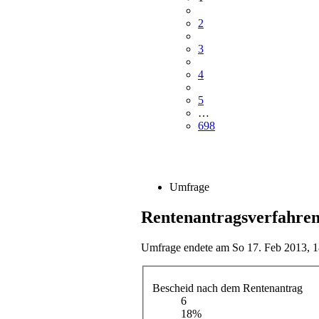
2
3
4
5
…
698
Umfrage
Rentenantragsverfahre
Umfrage endete am So 17. Feb 2013, 1
Bescheid nach dem Rentenantrag
6
18%