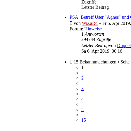
Zugriffe
Letzter Beitrag
PSA: Betreff User "Agnes" und 
von
WiZaRd
» Fr 5. Apr 2019,
Forum:
Hinweise
1
Antworten
294744
Zugriffe
Letzter Beitrag
von
Doppe
Sa 6. Apr 2019, 00:16
15 Bekanntmachungen • Seite
1
2
3
4
5
…
15