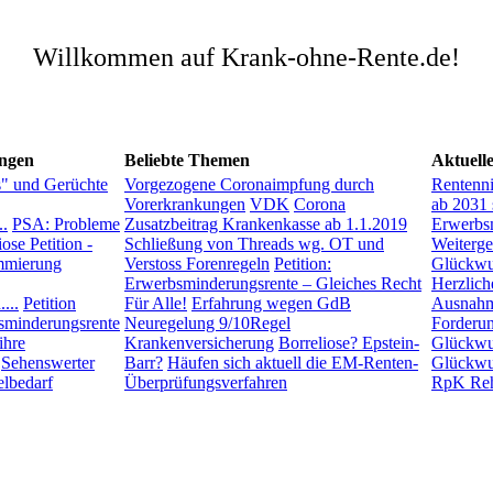
Willkommen auf Krank-ohne-Rente.de!
ngen
Beliebte Themen
Aktuell
s" und Gerüchte
Vorgezogene Coronaimpfung durch
Rentenn
Vorerkrankungen
VDK
Corona
ab 2031 
..
PSA: Probleme
Zusatzbeitrag Krankenkasse ab 1.1.2019
Erwerbsm
ose Petition -
Schließung von Threads wg. OT und
Weiterg
mierung
Verstoss Forenregeln
Petition:
Glückwu
Erwerbsminderungsrente – Gleiches Recht
Herzlic
...
Petition
Für Alle!
Erfahrung wegen GdB
Ausnah
sminderungsrente
Neuregelung 9/10Regel
Forderu
ihre
Krankenversicherung
Borreliose? Epstein-
Glückwun
Sehenswerter
Barr?
Häufen sich aktuell die EM-Renten-
Glückwu
lbedarf
Überprüfungsverfahren
RpK Re