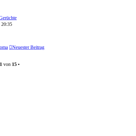
Gerüchte
 20:35
loma
Neuester Beitrag
1
von
15
•