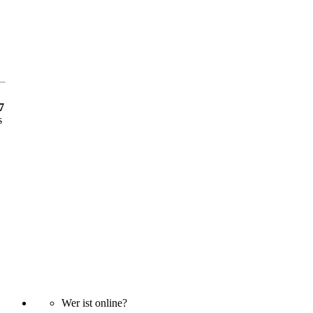
7
s
Wer ist online?