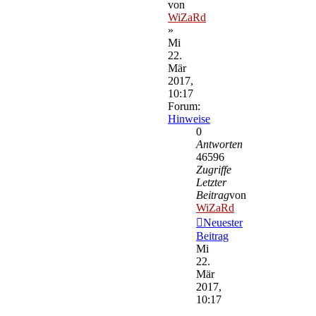
von
WiZaRd
»
Mi
22.
Mär
2017,
10:17
Forum:
Hinweise
0
Antworten
46596
Zugriffe
Letzter
Beitrag
von
WiZaRd
Neuester
Beitrag
Mi
22.
Mär
2017,
10:17