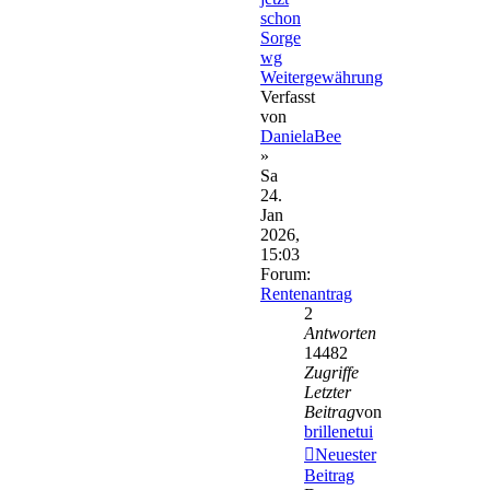
schon
Sorge
wg
Weitergewährung
Verfasst
von
DanielaBee
»
Sa
24.
Jan
2026,
15:03
Forum:
Rentenantrag
2
Antworten
14482
Zugriffe
Letzter
Beitrag
von
brillenetui
Neuester
Beitrag