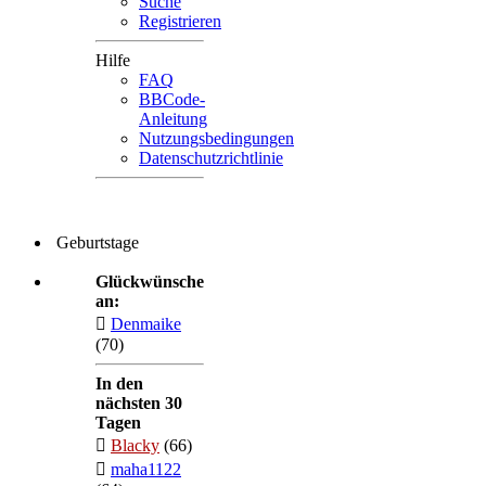
Suche
Registrieren
Hilfe
FAQ
BBCode-
Anleitung
Nutzungsbedingungen
Datenschutzrichtlinie
Geburtstage
Glückwünsche
an:
Denmaike
(70)
In den
nächsten 30
Tagen
Blacky
(66)
maha1122