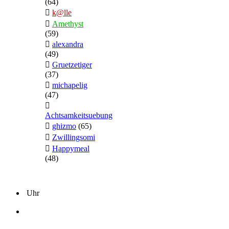
(64)
k@lle
Amethyst
(59)
alexandra
(49)
Gruetzetiger
(37)
michapelig
(47)
Achtsamkeitsuebung
ghizmo
(65)
Zwillingsomi
Happymeal
(48)
Uhr