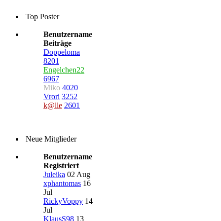
Top Poster
Benutzername
Beiträge
Doppeloma
8201
Engelchen22
6967
Miko
4020
Vrori
3252
k@lle
2601
Neue Mitglieder
Benutzername
Registriert
Juleika
02 Aug
xphantomas
16
Jul
RickyVoppy
14
Jul
KlausS98
13