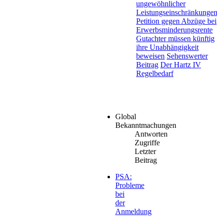
ungewöhnlicher
Leistungseinschränkungen.
Petition gegen Abzüge bei
Erwerbsminderungsrente
Gutachter müssen künftig
ihre Unabhängigkeit
beweisen
Sehenswerter
Beitrag
Der Hartz IV
Regelbedarf
Global
Bekanntmachungen
Antworten
Zugriffe
Letzter
Beitrag
PSA:
Probleme
bei
der
Anmeldung