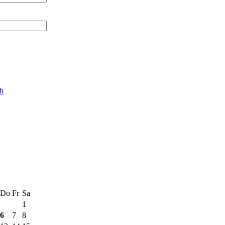
ch
Do
Fr
Sa
1
6
7
8