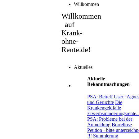
Willkommen
Willkommen
auf
Krank-
ohne-
Rente.de!
Aktuelles
Aktuelle
Bekanntmachungen
PSA: Betreff User "Agne
und Gerüchte
Die
Krankengeldfalle
Erwerbsminderungsrente..
PSA: Probleme bei der
Anmeldung
Borreliose
Petition - bitte unterzeich
!!!
Summierung