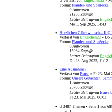
Verfasst von
Engelchen22
» Mo
Forum:
Plauder- und Spaßecke
0
Antworten
21258
Zugriffe
Letzter Beitrag
von
Engelc
Mo 1. Sep 2025, 14:43
Herzlichen Glückwunsch... K@l
Verfasst von
Engelchen22
» Do 2
Forum:
Plauder- und Spaßecke
0
Antworten
15934
Zugriffe
Letzter Beitrag
von
Engelc
Do 28. Aug 2025, 11:12
Eine Ausnahme?
Verfasst von
Esuse
» Fr 23. Mai 
Forum:
Unsere Gutachten, Samm
1
Antworten
23705
Zugriffe
Letzter Beitrag
von
Esuse
Fr 23. Mai 2025, 06:03
3487 Themen • Seite
1
von
69
1