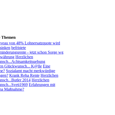
e Themen
iveau von 48% Lohnersatzquote wird
sinken
befristete
inderungsrente - jetzt schon Sorge wg
ewährung
Herzlichen
nsch...Achtsamkeitsuebung
hen Glückwunsch... K@lle
Eine
me?
Sozialamt macht merkwürdige
ngen?
Krank Reha Rente
Herzlichen
sch...Butler 2014
Herzlichen
nsch...Sveti1969
Erfahrungen mit
ha Maßnahme?