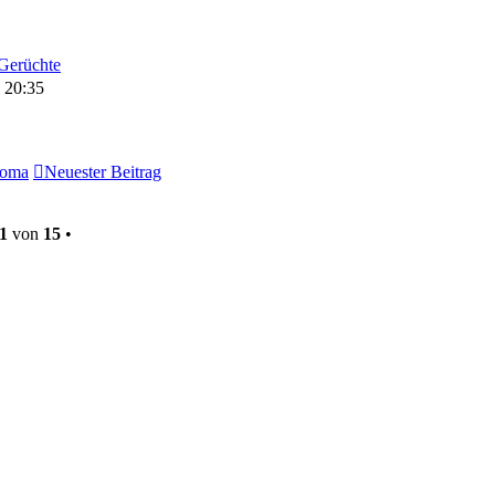
Gerüchte
 20:35
loma
Neuester Beitrag
1
von
15
•