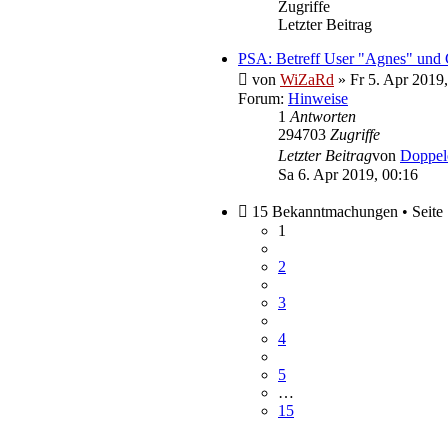
Zugriffe
Letzter Beitrag
PSA: Betreff User "Agnes" und 
von
WiZaRd
» Fr 5. Apr 2019,
Forum:
Hinweise
1
Antworten
294703
Zugriffe
Letzter Beitrag
von
Doppe
Sa 6. Apr 2019, 00:16
15 Bekanntmachungen • Seite
1
2
3
4
5
…
15