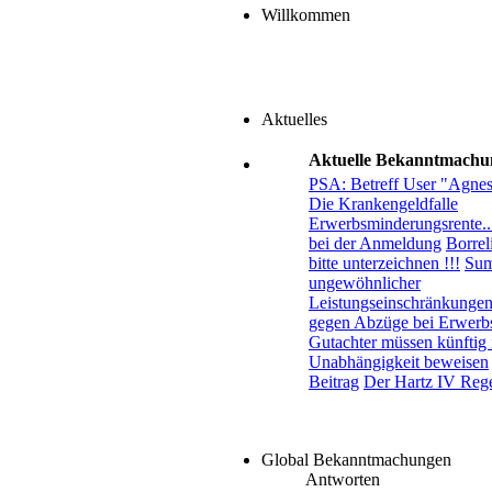
Willkommen
Aktuelles
Aktuelle Bekanntmachu
PSA: Betreff User "Agne
Die Krankengeldfalle
Erwerbsminderungsrente..
bei der Anmeldung
Borreli
bitte unterzeichnen !!!
Sum
ungewöhnlicher
Leistungseinschränkungen.
gegen Abzüge bei Erwerb
Gutachter müssen künftig 
Unabhängigkeit beweisen
Beitrag
Der Hartz IV Rege
Global Bekanntmachungen
Antworten