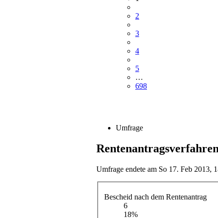
2
3
4
5
…
698
Umfrage
Rentenantragsverfahre
Umfrage endete am So 17. Feb 2013, 1
Bescheid nach dem Rentenantrag
6
18%