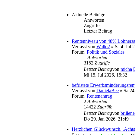
Aktuelle Beiträge
Antworten
Zugriffe
Letzter Beitrag
Rentenniveau von 48% Lohnersat
Verfasst von
Wallo2
» Sa 4. Jul 
Forum:
Politik und Soziales
1
Antworten
3152
Zugriffe
Letzter Beitrag
von
micha
Mi 15. Jul 2026, 15:32
befristete Erwerbsminderungsren
Verfasst von
DanielaBee
» Sa 24.
Forum:
Rentenantrag
2
Antworten
14422
Zugriffe
Letzter Beitrag
von
brillene
Do 29. Jan 2026, 21:49
Herzlichen Glückwunsch...Acht