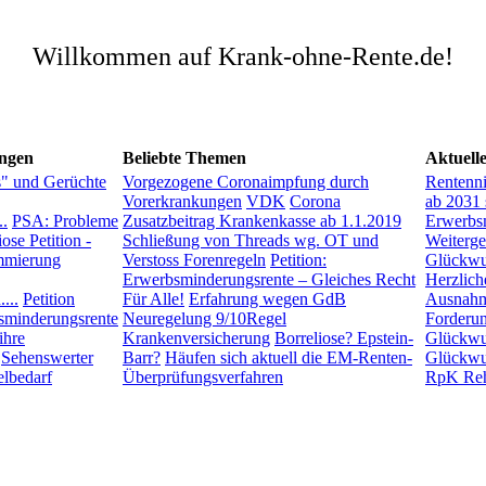
Willkommen auf Krank-ohne-Rente.de!
ngen
Beliebte Themen
Aktuell
s" und Gerüchte
Vorgezogene Coronaimpfung durch
Rentenn
Vorerkrankungen
VDK
Corona
ab 2031 
..
PSA: Probleme
Zusatzbeitrag Krankenkasse ab 1.1.2019
Erwerbsm
ose Petition -
Schließung von Threads wg. OT und
Weiterg
mierung
Verstoss Forenregeln
Petition:
Glückwu
Erwerbsminderungsrente – Gleiches Recht
Herzlic
...
Petition
Für Alle!
Erfahrung wegen GdB
Ausnah
sminderungsrente
Neuregelung 9/10Regel
Forderu
ihre
Krankenversicherung
Borreliose? Epstein-
Glückwun
Sehenswerter
Barr?
Häufen sich aktuell die EM-Renten-
Glückwu
lbedarf
Überprüfungsverfahren
RpK Re