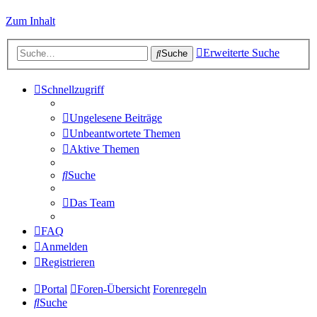
Zum Inhalt
Erweiterte Suche
Suche
Schnellzugriff
Ungelesene Beiträge
Unbeantwortete Themen
Aktive Themen
Suche
Das Team
FAQ
Anmelden
Registrieren
Portal
Foren-Übersicht
Forenregeln
Suche