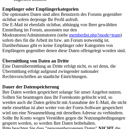
Emp­fän­ger oder Emp­fän­ger­ka­te­go­ri­en
Die optionalen Daten sind allen Benutzern des Forums gegenüber
sichtbar sofern derjenige Ihr Profil aufruft.
Die E-Mail ist ebenfalls sichtbar, abhängig von Ihrer gewählten
Einstellung im Forum, ansonsten nur den
Moderatoren/Administratoren (siehe
memberlist.php?mode=team
)
sofern dies für die Arbeit im bzw. am Forum notwendig ist.
Darüberhinaus gibt es keine Empfänger oder Kategorien von
Empfängern gegenüber denen diese Daten offengelegt worden sind.
Über­mitt­lung von Da­ten an Drit­te
Eine Datenübermittlung an Dritte erfolgt nicht, es sei denn, die
Übermittlung erfolgt aufgrund zwingender nationaler
Rechtsvorschriften an staatliche Einrichtungen.
Dau­er der Da­ten­spei­che­rung
Ihre Daten werden gespeichert solange Sie unser Angebot nutzen.
Sollten Sie beantragen dass Ihr Forenkonto gelöscht wird, so
werden auch die Daten gelöscht mit Ausnahme der E-Mail, die nicht
mehr einsehbar ist aber weiter von der Foren-Software gespeichert
wird um eine Neuanmeldung mit derselben Adresse zu verhindern.
Sollte Ihr Konto wegen Verstößen gegen die Nutzungsbedingungen
gesperrt werden, so werden Ihre Daten beibehalten.
Bitte beachten Sie dass "personenbezogenen Daten"
NICHT
die