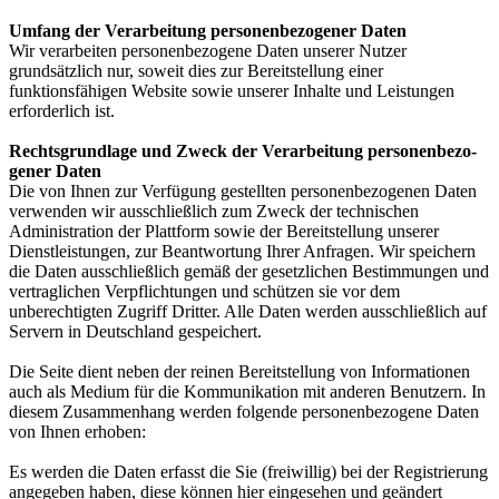
Um­fang der Ver­ar­bei­tung per­so­nen­be­zo­ge­ner Da­ten
Wir verarbeiten personenbezogene Daten unserer Nutzer
grundsätzlich nur, soweit dies zur Bereitstellung einer
funktionsfähigen Website sowie unserer Inhalte und Leistungen
erforderlich ist.
Rechts­grund­la­ge und Zweck der Ver­ar­bei­tung per­so­nen­be­zo­
ge­ner Da­ten
Die von Ihnen zur Verfügung gestellten personenbezogenen Daten
verwenden wir ausschließlich zum Zweck der technischen
Administration der Plattform sowie der Bereitstellung unserer
Dienstleistungen, zur Beantwortung Ihrer Anfragen. Wir speichern
die Daten ausschließlich gemäß der gesetzlichen Bestimmungen und
vertraglichen Verpflichtungen und schützen sie vor dem
unberechtigten Zugriff Dritter. Alle Daten werden ausschließlich auf
Servern in Deutschland gespeichert.
Die Seite dient neben der reinen Bereitstellung von Informationen
auch als Medium für die Kommunikation mit anderen Benutzern. In
diesem Zusammenhang werden folgende personenbezogene Daten
von Ihnen erhoben:
Es werden die Daten erfasst die Sie (freiwillig) bei der Registrierung
angegeben haben, diese können hier eingesehen und geändert