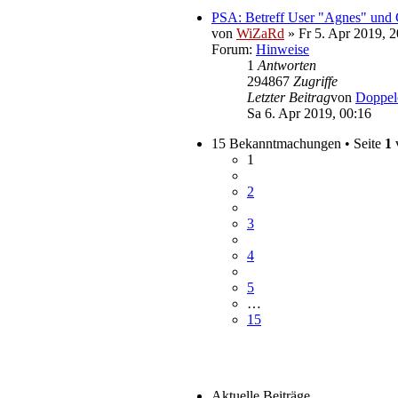
PSA: Betreff User "Agnes" und 
von
WiZaRd
» Fr 5. Apr 2019, 2
Forum:
Hinweise
1
Antworten
294867
Zugriffe
Letzter Beitrag
von
Doppe
Sa 6. Apr 2019, 00:16
15 Bekanntmachungen • Seite
1
1
2
3
4
5
…
15
Aktuelle Beiträge