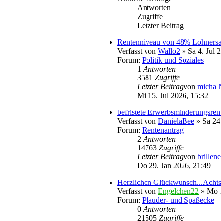
Antworten
Zugriffe
Letzter Beitrag
Rentenniveau von 48% Lohnersat
Verfasst von
Wallo2
» Sa 4. Jul 
Forum:
Politik und Soziales
1
Antworten
3581
Zugriffe
Letzter Beitrag
von
micha
Mi 15. Jul 2026, 15:32
befristete Erwerbsminderungsren
Verfasst von
DanielaBee
» Sa 24.
Forum:
Rentenantrag
2
Antworten
14763
Zugriffe
Letzter Beitrag
von
brillene
Do 29. Jan 2026, 21:49
Herzlichen Glückwunsch...Acht
Verfasst von
Engelchen22
» Mo 1
Forum:
Plauder- und Spaßecke
0
Antworten
21505
Zugriffe