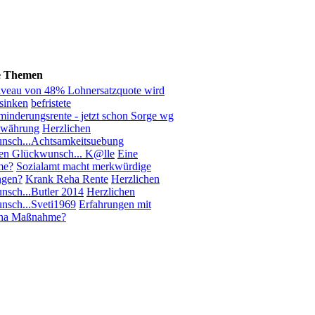
e Themen
iveau von 48% Lohnersatzquote wird
sinken
befristete
inderungsrente - jetzt schon Sorge wg
ewährung
Herzlichen
nsch...Achtsamkeitsuebung
hen Glückwunsch... K@lle
Eine
me?
Sozialamt macht merkwürdige
ngen?
Krank Reha Rente
Herzlichen
sch...Butler 2014
Herzlichen
nsch...Sveti1969
Erfahrungen mit
ha Maßnahme?