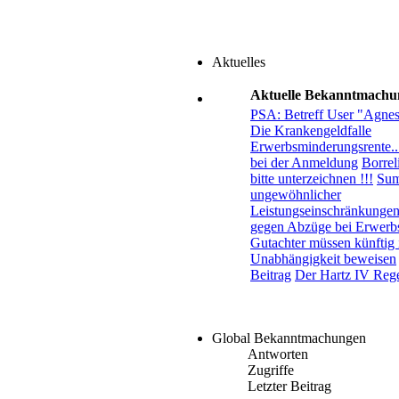
Aktuelles
Aktuelle Bekanntmachu
PSA: Betreff User "Agne
Die Krankengeldfalle
Erwerbsminderungsrente..
bei der Anmeldung
Borreli
bitte unterzeichnen !!!
Sum
ungewöhnlicher
Leistungseinschränkungen.
gegen Abzüge bei Erwerb
Gutachter müssen künftig 
Unabhängigkeit beweisen
Beitrag
Der Hartz IV Rege
Global Bekanntmachungen
Antworten
Zugriffe
Letzter Beitrag