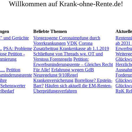
Willkommen auf Krank-ohne-Rente.de!
ngen
Beliebte Themen
Aktuell
s" und Gerüchte
Vorgezogene Coronaimpfung durch
Rentenn
Vorerkrankungen
VDK
Corona
ab 2031 
..
PSA: Probleme
Zusatzbeitrag Krankenkasse ab 1.1.2019
Erwerbsm
ose Petition -
Schließung von Threads wg. OT und
Weiterg
mierung
Verstoss Forenregeln
Petition:
Glückwu
Erwerbsminderungsrente – Gleiches Recht
Herzlic
...
Petition
Für Alle!
Erfahrung wegen GdB
Ausnah
sminderungsrente
Neuregelung 9/10Regel
Forderu
ihre
Krankenversicherung
Borreliose? Epstein-
Glückwun
Sehenswerter
Barr?
Häufen sich aktuell die EM-Renten-
Glückwu
lbedarf
Überprüfungsverfahren
RpK Re