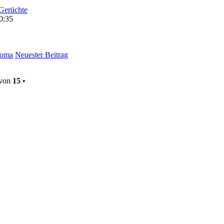
Gerüchte
0:35
loma
Neuester Beitrag
von
15
•