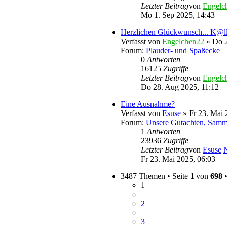
Letzter Beitrag
von
Engelc
Mo 1. Sep 2025, 14:43
Herzlichen Glückwunsch... K@l
Verfasst von
Engelchen22
» Do 2
Forum:
Plauder- und Spaßecke
0
Antworten
16125
Zugriffe
Letzter Beitrag
von
Engelc
Do 28. Aug 2025, 11:12
Eine Ausnahme?
Verfasst von
Esuse
» Fr 23. Mai 
Forum:
Unsere Gutachten, Samm
1
Antworten
23936
Zugriffe
Letzter Beitrag
von
Esuse
N
Fr 23. Mai 2025, 06:03
3487 Themen • Seite
1
von
698
1
2
3